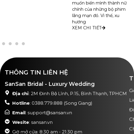
muốn biến mình thành nữ
chính của những bộ phim
lãng mạn đó. Vì thế, xu
hướng
XEM CHI TIẾT
THÔNG TIN LIÊN HỆ
T
SanSan Bridal - Luxury Wedding
Gi
Địa chỉ
: 2M Đinh Bộ Lĩnh, P.15, Bình Thạnh, TPHCM
Li
Hotline
: 0388.779.888 (Song Giang)
Đ
Email
: support@sansan.vn
C
Wesite
: sansan.vn
C
Giờ mở cửa: 8:30 am - 21:30 pm