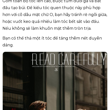
Gom toàn bộ tóc lên cao, buộc túm đuôi gà và bắt
đầu tạo búi. Để kiểu tóc quen thuộc này phù hợp
hơn với cô dâu mặt chữ O, bạn hãy tránh rẽ ngôi giữa,
hoặc vuốt keo quá nhiều làm tóc bết sát vào đầu.
Nếu không sẽ làm khuôn mặt thêm tròn trịa.
Bạn có thể thả một ít tóc để tăng thêm nét duyên
dáng.