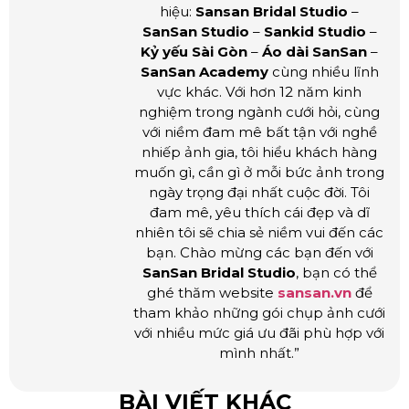
hiệu:
Sansan Bridal Studio
–
SanSan Studio
–
Sankid Studio
–
Kỷ yếu Sài Gòn
–
Áo dài SanSan
–
SanSan Academy
cùng nhiều lĩnh
vực khác. Với hơn 12 năm kinh
nghiệm trong ngành cưới hỏi, cùng
với niềm đam mê bất tận với nghề
nhiếp ảnh gia, tôi hiểu khách hàng
muốn gì, cần gì ở mỗi bức ảnh trong
ngày trọng đại nhất cuộc đời. Tôi
đam mê, yêu thích cái đẹp và dĩ
nhiên tôi sẽ chia sẻ niềm vui đến các
bạn. Chào mừng các bạn đến với
SanSan Bridal Studio
, bạn có thể
ghé thăm website
sansan.vn
để
tham khảo những gói chụp ảnh cưới
với nhiều mức giá ưu đãi phù hợp với
mình nhất.”
BÀI VIẾT KHÁC