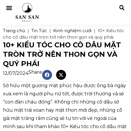
Trang chủ
|
Tin Tức
|
Kinh nghiệm cưới
|
10+ Kiểu tóc
cho cô dâu mặt tròn trở nên thon gọn và quý phái
10+ KIỂU TÓC CHO CÔ DÂU MẶT
TRÒN TRỞ NÊN THON GỌN VÀ
QUÝ PHÁI
Share
12/07/2024
Sở hữu một gương mặt phúc hậu được ông bà ngày
xưa xem là người phụ nữ tốt, được trời thương và sẻ
“con đàn cháu đống”. Không chỉ những cô dâu sở
hữu mặt trái xoan hay mặt thon mới đẹp, những cô
gái mặt trăng rằm cũng sẽ tự tin với vẻ ngoài của
mình sau khi tham khảo 10+ Kiểu tóc cho cô dâu mặt