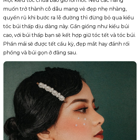
Một kiểu tóc chưa bao giờ lỗi mốt. Nếu các nàng
muốn trở thành cô dâu mang vẻ đẹp nhẹ nhàng,
quyến rũ khi bước ra lễ đường thì đừng bỏ qua kiểu
tóc búi thấp dịu dàng này. Gần giống như kiểu búi
cao, với búi thấp bạn sẽ kết hợp giữ tóc tết và tóc búi.
Phần mái sẽ được tết cầu kỳ, đẹp mắt hay đánh rối
phồng và búi gọn ở đằng sau.