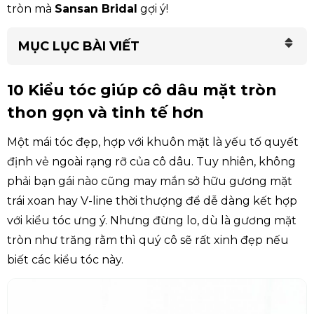
tròn mà
Sansan Bridal
gợi ý!
MỤC LỤC BÀI VIẾT
10 Kiểu tóc giúp cô dâu mặt tròn
thon gọn và tinh tế hơn
Một mái tóc đẹp, hợp với khuôn mặt là yếu tố quyết
định vẻ ngoài rạng rỡ của cô dâu. Tuy nhiên, không
phải bạn gái nào cũng may mắn sở hữu gương mặt
trái xoan hay V-line thời thượng để dễ dàng kết hợp
với kiểu tóc ưng ý. Nhưng đừng lo, dù là gương mặt
tròn như trăng rằm thì quý cô sẽ rất xinh đẹp nếu
biết các kiểu tóc này.