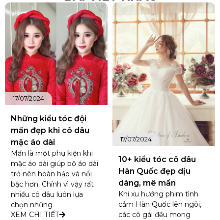
17/07/2024
Có nên hay không việc
chụp ảnh cưới 2 lần?
Chụp ảnh cưới chắc hẳn là
công đoạn được các cặp
đôi quan tâm nhất trong
suốt quá trình chuẩn bị
17/07/2024
đám cưới. Đây là 1 cách vô
cùng tuyệt vời để
10+ kiểu tóc cô dâu
XEM CHI TIẾT
Hàn Quốc đẹp dịu
dàng, mê mẩn
Khi xu hướng phim tình
cảm Hàn Quốc lên ngôi,
các cô gái đều mong