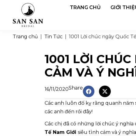
TRANG CHỦ
GIỚI THIỆ
Trang chủ
|
Tin Tức
|
1001 Lời chúc ngày Quốc Tế
1001 LỜI CHÚC
CẢM VÀ Ý NGH
Share
16/11/2020
Các anh luôn đố kỵ rằng quanh năm 
các anh đến rồi đây!
Các chị đã có những lời chúc ý nghĩa
Tế Nam Giới
siêu tình cảm và ý nghĩ