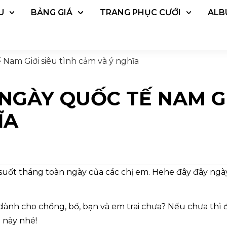
U
BẢNG GIÁ
TRANG PHỤC CƯỚI
ALB
 Nam Giới siêu tình cảm và ý nghĩa
 NGÀY QUỐC TẾ NAM GI
ĨA
suốt tháng toàn ngày của các chị em. Hehe đây đây ng
 dành cho chồng, bố, bạn và em trai chưa? Nếu chưa thì
a này nhé!