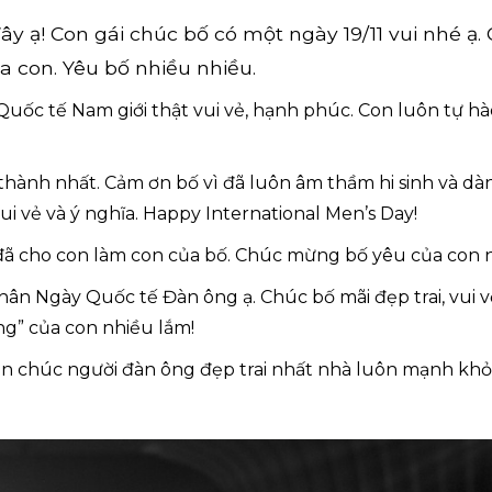
y ạ! Con gái chúc bố có một ngày 19/11 vui nhé ạ.
ủa con. Yêu bố nhiều nhiều.
ốc tế Nam giới thật vui vẻ, hạnh phúc. Con luôn tự hà
 thành nhất. Cảm ơn bố vì đã luôn âm thầm hi sinh và d
i vẻ và ý nghĩa. Happy International Men’s Day!
đã cho con làm con của bố. Chúc mừng bố yêu của con n
n Ngày Quốc tế Đàn ông ạ. Chúc bố mãi đẹp trai, vui v
ng” của con nhiều lắm!
n chúc người đàn ông đẹp trai nhất nhà luôn mạnh khỏe