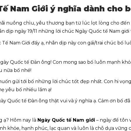
Tế Nam Giới ý nghĩa dành cho 
mãi nuông chìu, yêu thương bạn từ lúc lọt lòng cho đến 
n dịp ngày 19/11 những lời chúc Ngày Quốc tế Nam giới 
Tế Nam Giới đấy ạ, nhân dịp này con gái/trai chúc bố l
ày Quốc tế Đàn ông! Con mong sao bố luôn mạnh khỏe
u nữa bố nhé!
ốn gửi tới bố những lời chúc tốt đẹp nhất. Con hi vọ
ẹ yêu bố nhiều lắm ạ!
ày Quốc tế Đàn ông thật vui và ý nghĩa ạ. Cảm ơn bố đã 
ng ạ? Hôm nay là
Ngày Quốc tế Nam giới
– ngày để tôn 
nh khỏe, hạnh phúc, lạc quan và luôn là chỗ dựa vững 