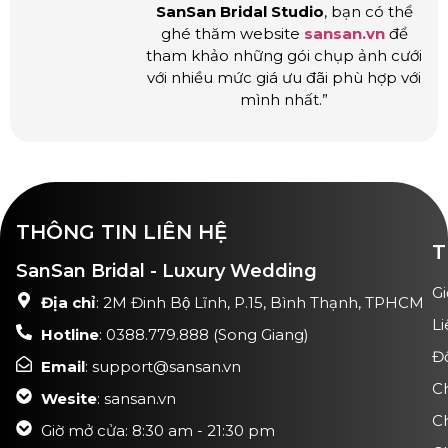
SanSan Bridal Studio
, bạn có thể
ghé thăm website
sansan.vn
để
tham khảo những gói chụp ảnh cưới
với nhiều mức giá ưu đãi phù hợp với
mình nhất.”
THÔNG TIN LIÊN HỆ
T
SanSan Bridal - Luxury Wedding
Gi
Địa chỉ
: 2M Đinh Bộ Lĩnh, P.15, Bình Thạnh, TPHCM
Li
Hotline
: 0388.779.888 (Song Giang)
Đ
Email
: support@sansan.vn
C
Wesite
: sansan.vn
C
Giờ mở cửa: 8:30 am - 21:30 pm