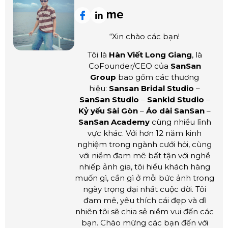
“Xin chào các bạn!
Tôi là
Hàn Viết Long Giang
, là
CoFounder/CEO của
SanSan
Group
bao gồm các thương
hiệu:
Sansan Bridal Studio
–
SanSan Studio
–
Sankid Studio
–
Kỷ yếu Sài Gòn
–
Áo dài SanSan
–
SanSan Academy
cùng nhiều lĩnh
vực khác. Với hơn 12 năm kinh
nghiệm trong ngành cưới hỏi, cùng
với niềm đam mê bất tận với nghề
nhiếp ảnh gia, tôi hiểu khách hàng
muốn gì, cần gì ở mỗi bức ảnh trong
ngày trọng đại nhất cuộc đời. Tôi
đam mê, yêu thích cái đẹp và dĩ
nhiên tôi sẽ chia sẻ niềm vui đến các
bạn. Chào mừng các bạn đến với