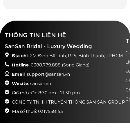
THÔNG TIN LIÊN HỆ
T
SanSan Bridal - Luxury Wedding
Gi
Địa chỉ
: 2M Đinh Bộ Lĩnh, P.15, Bình Thạnh, TPHCM
Li
Hotline
: 0388.779.888 (Song Giang)
Đ
Email
: support@sansan.vn
C
Wesite
: sansan.vn
C
Giờ mở cửa: 8:30 am - 21:30 pm
Ch
CÔNG TY TNHH TRUYỀN THÔNG SAN SAN GROUP
Mã số thuế: 0317558153