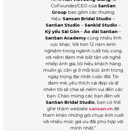
CoFounder/CEO của
SanSan
Group
bao gồm các thương
hiệu:
Sansan Bridal Studio
–
SanSan Studio
–
Sankid Studio
–
Kỷ yếu Sài Gòn
–
Áo dài SanSan
–
SanSan Academy
cùng nhiều lĩnh
vực khác. Với hơn 12 năm kinh
nghiệm trong ngành cưới hỏi, cùng
với niềm đam mê bất tận với nghề
nhiếp ảnh gia, tôi hiểu khách hàng
muốn gì, cần gì ở mỗi bức ảnh trong
ngày trọng đại nhất cuộc đời. Tôi
đam mê, yêu thích cái đẹp và dĩ
nhiên tôi sẽ chia sẻ niềm vui đến các
bạn. Chào mừng các bạn đến với
SanSan Bridal Studio
, bạn có thể
ghé thăm website
sansan.vn
để
tham khảo những gói chụp ảnh cưới
với nhiều mức giá ưu đãi phù hợp với
mình nhất.”