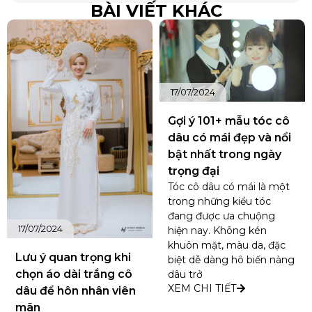
BÀI VIẾT KHÁC
17/07/2024
Gợi ý 101+ mẫu tóc cô
dâu có mái đẹp và nổi
bật nhất trong ngày
trọng đại
Tóc cô dâu có mái là một
trong những kiểu tóc
đang được ưa chuộng
17/07/2024
hiện nay. Không kén
khuôn mặt, màu da, đặc
Lưu ý quan trọng khi
biệt dễ dàng hô biến nàng
chọn áo dài trắng cô
dâu trở
XEM CHI TIẾT
dâu để hôn nhân viên
mãn