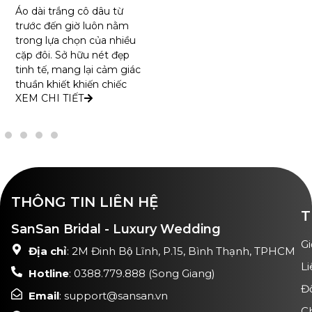
Áo dài trắng cô dâu từ
trước đến giờ luôn nằm
trong lựa chọn của nhiều
cặp đôi. Sở hữu nét đẹp
tinh tế, mang lại cảm giác
thuần khiết khiến chiếc
XEM CHI TIẾT
THÔNG TIN LIÊN HỆ
T
SanSan Bridal - Luxury Wedding
Gi
Địa chỉ
: 2M Đinh Bộ Lĩnh, P.15, Bình Thạnh, TPHCM
Li
Hotline
: 0388.779.888 (Song Giang)
Đ
Email
: support@sansan.vn
C