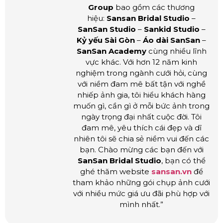
Group
bao gồm các thương
hiệu:
Sansan Bridal Studio
–
SanSan Studio
–
Sankid Studio
–
Kỷ yếu Sài Gòn
–
Áo dài SanSan
–
SanSan Academy
cùng nhiều lĩnh
vực khác. Với hơn 12 năm kinh
nghiệm trong ngành cưới hỏi, cùng
với niềm đam mê bất tận với nghề
nhiếp ảnh gia, tôi hiểu khách hàng
muốn gì, cần gì ở mỗi bức ảnh trong
ngày trọng đại nhất cuộc đời. Tôi
đam mê, yêu thích cái đẹp và dĩ
nhiên tôi sẽ chia sẻ niềm vui đến các
bạn. Chào mừng các bạn đến với
SanSan Bridal Studio
, bạn có thể
ghé thăm website
sansan.vn
để
tham khảo những gói chụp ảnh cưới
với nhiều mức giá ưu đãi phù hợp với
mình nhất.”