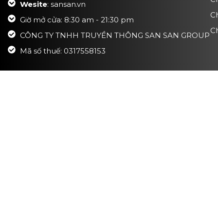
Wesite
: sansan.vn
C
Giờ mở cửa: 8:30 am - 21:30 pm
Ch
CÔNG TY TNHH TRUYỀN THÔNG SAN SAN GROUP
Mã số thuế: 0317558153