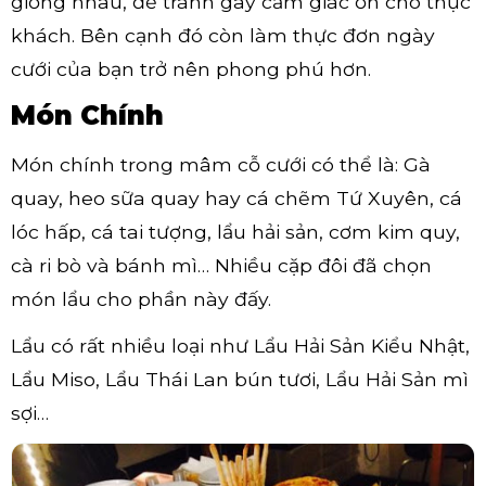
giống nhau, để tránh gây cảm giác ớn cho thực
khách. Bên cạnh đó còn làm thực đơn ngày
cưới của bạn trở nên phong phú hơn.
Món Chính
Món chính trong mâm cỗ cưới có thể là: Gà
quay, heo sữa quay hay cá chẽm Tứ Xuyên, cá
lóc hấp, cá tai tượng, lẩu hải sản, cơm kim quy,
cà ri bò và bánh mì… Nhiều cặp đôi đã chọn
món lẩu cho phần này đấy.
Lẩu có rất nhiều loại như Lẩu Hải Sản Kiểu Nhật,
Lẩu Miso, Lẩu Thái Lan bún tươi, Lẩu Hải Sản mì
sợi…