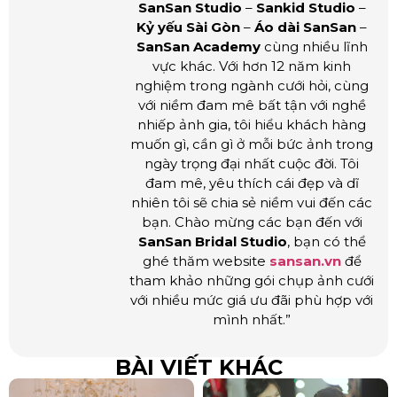
SanSan Studio
–
Sankid Studio
–
Kỷ yếu Sài Gòn
–
Áo dài SanSan
–
SanSan Academy
cùng nhiều lĩnh
vực khác. Với hơn 12 năm kinh
nghiệm trong ngành cưới hỏi, cùng
với niềm đam mê bất tận với nghề
nhiếp ảnh gia, tôi hiểu khách hàng
muốn gì, cần gì ở mỗi bức ảnh trong
ngày trọng đại nhất cuộc đời. Tôi
đam mê, yêu thích cái đẹp và dĩ
nhiên tôi sẽ chia sẻ niềm vui đến các
bạn. Chào mừng các bạn đến với
SanSan Bridal Studio
, bạn có thể
ghé thăm website
sansan.vn
để
tham khảo những gói chụp ảnh cưới
với nhiều mức giá ưu đãi phù hợp với
mình nhất.”
BÀI VIẾT KHÁC