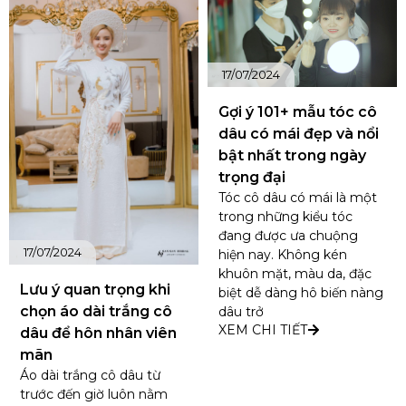
17/07/2024
Gợi ý 101+ mẫu tóc cô
dâu có mái đẹp và nổi
bật nhất trong ngày
trọng đại
Tóc cô dâu có mái là một
trong những kiểu tóc
đang được ưa chuộng
17/07/2024
hiện nay. Không kén
khuôn mặt, màu da, đặc
Lưu ý quan trọng khi
biệt dễ dàng hô biến nàng
chọn áo dài trắng cô
dâu trở
XEM CHI TIẾT
dâu để hôn nhân viên
mãn
Áo dài trắng cô dâu từ
trước đến giờ luôn nằm