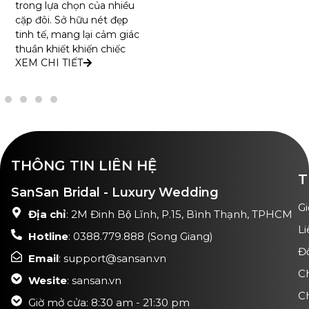
trong lựa chọn của nhiều
cặp đôi. Sở hữu nét đẹp
tinh tế, mang lại cảm giác
thuần khiết khiến chiếc
XEM CHI TIẾT
THÔNG TIN LIÊN HỆ
T
SanSan Bridal - Luxury Wedding
Gi
Địa chỉ
: 2M Đinh Bộ Lĩnh, P.15, Bình Thạnh, TPHCM
Li
Hotline
: 0388.779.888 (Song Giang)
Đ
Email
: support@sansan.vn
C
Wesite
: sansan.vn
C
Giờ mở cửa: 8:30 am - 21:30 pm