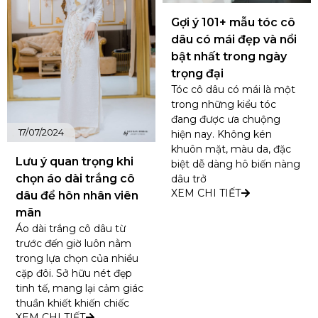
Gợi ý 101+ mẫu tóc cô
dâu có mái đẹp và nổi
bật nhất trong ngày
trọng đại
Tóc cô dâu có mái là một
trong những kiểu tóc
đang được ưa chuộng
17/07/2024
hiện nay. Không kén
khuôn mặt, màu da, đặc
Lưu ý quan trọng khi
biệt dễ dàng hô biến nàng
chọn áo dài trắng cô
dâu trở
XEM CHI TIẾT
dâu để hôn nhân viên
mãn
Áo dài trắng cô dâu từ
trước đến giờ luôn nằm
trong lựa chọn của nhiều
cặp đôi. Sở hữu nét đẹp
tinh tế, mang lại cảm giác
thuần khiết khiến chiếc
XEM CHI TIẾT