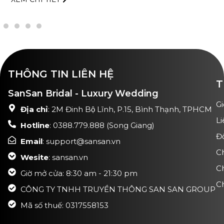
THÔNG TIN LIÊN HỆ
T
SanSan Bridal - Luxury Wedding
Gi
Địa chỉ
: 2M Đinh Bộ Lĩnh, P.15, Bình Thạnh, TPHCM
Li
Hotline
: 0388.779.888 (Song Giang)
Đ
Email
: support@sansan.vn
C
Wesite
: sansan.vn
C
Giờ mở cửa: 8:30 am - 21:30 pm
Ch
CÔNG TY TNHH TRUYỀN THÔNG SAN SAN GROUP
Mã số thuế: 0317558153