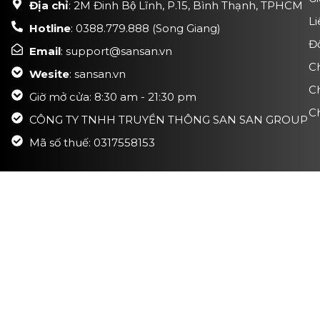
Địa chỉ
: 2M Đinh Bộ Lĩnh, P.15, Bình Thạnh, TPHCM
Li
Hotline
: 0388.779.888 (Song Giang)
Đ
Email
: support@sansan.vn
C
Wesite
: sansan.vn
C
Giờ mở cửa: 8:30 am - 21:30 pm
Ch
CÔNG TY TNHH TRUYỀN THÔNG SAN SAN GROUP
Mã số thuế: 0317558153