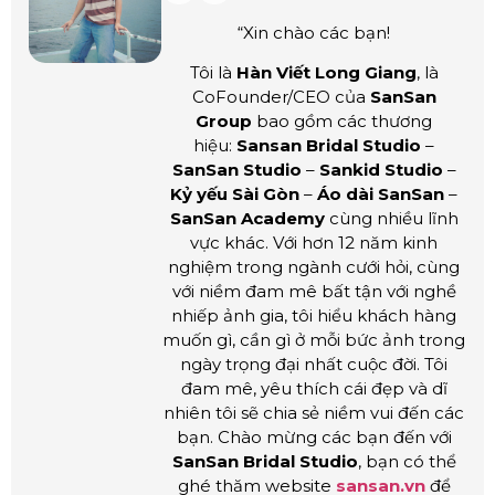
“Xin chào các bạn!
Tôi là
Hàn Viết Long Giang
, là
CoFounder/CEO của
SanSan
Group
bao gồm các thương
hiệu:
Sansan Bridal Studio
–
SanSan Studio
–
Sankid Studio
–
Kỷ yếu Sài Gòn
–
Áo dài SanSan
–
SanSan Academy
cùng nhiều lĩnh
vực khác. Với hơn 12 năm kinh
nghiệm trong ngành cưới hỏi, cùng
với niềm đam mê bất tận với nghề
nhiếp ảnh gia, tôi hiểu khách hàng
muốn gì, cần gì ở mỗi bức ảnh trong
ngày trọng đại nhất cuộc đời. Tôi
đam mê, yêu thích cái đẹp và dĩ
nhiên tôi sẽ chia sẻ niềm vui đến các
bạn. Chào mừng các bạn đến với
SanSan Bridal Studio
, bạn có thể
ghé thăm website
sansan.vn
để