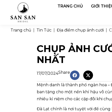
TRANG CHỦ
GIỚI THIỆ
Trang chủ
|
Tin Tức
|
Địa điểm chụp ảnh cưới
|
C
CHỤP ẢNH CƯỚ
NHẤT
Share
17/07/2024
Mệnh danh là thành phố ngàn hoa – Đ
ban tặng cho một nền khí hậu vô cù
nhiều kỉ niệm cho các cặp đôi khi chụ
Đà Lạt chính là nơi tuyệt vời để cùn