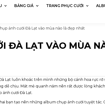
U
BẢNG GIÁ
TRANG PHỤC CƯỚI
ALB
hụp ảnh cưới Đà Lạt vào mùa nào là đẹp nhất
I ĐÀ LẠT VÀO MÙA N
à Lạt luôn khoác trên mình những bộ cánh hoa rực rỡ s
ng dễ chịu. Mát mẻ quanh năm nên rất được lòng khách
p ảnh cưới Đà Lạt.
g hai bạn tạo nên những album chụp ảnh cưới tuyệt tác. 