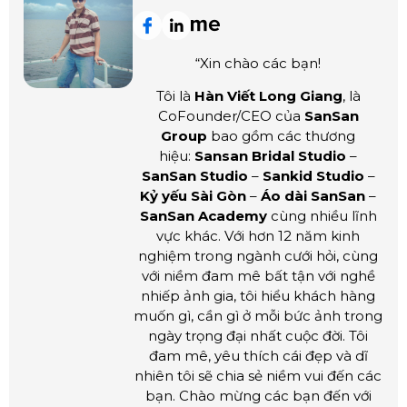
“Xin chào các bạn!
Tôi là
Hàn Viết Long Giang
, là
CoFounder/CEO của
SanSan
Group
bao gồm các thương
hiệu:
Sansan Bridal Studio
–
SanSan Studio
–
Sankid Studio
–
Kỷ yếu Sài Gòn
–
Áo dài SanSan
–
SanSan Academy
cùng nhiều lĩnh
vực khác. Với hơn 12 năm kinh
nghiệm trong ngành cưới hỏi, cùng
với niềm đam mê bất tận với nghề
nhiếp ảnh gia, tôi hiểu khách hàng
muốn gì, cần gì ở mỗi bức ảnh trong
ngày trọng đại nhất cuộc đời. Tôi
đam mê, yêu thích cái đẹp và dĩ
nhiên tôi sẽ chia sẻ niềm vui đến các
bạn. Chào mừng các bạn đến với