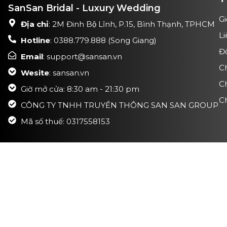
SanSan Bridal - Luxury Wedding
Gi
Địa chỉ
: 2M Đinh Bộ Lĩnh, P.15, Bình Thạnh, TPHCM
Li
Hotline
: 0388.779.888 (Song Giang)
Đ
Email
: support@sansan.vn
C
Wesite
: sansan.vn
C
Giờ mở cửa: 8:30 am - 21:30 pm
Ch
CÔNG TY TNHH TRUYỀN THÔNG SAN SAN GROUP
Mã số thuế: 0317558153