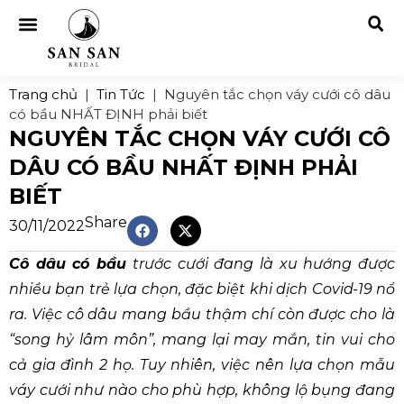
Trang chủ
|
Tin Tức
|
Nguyên tắc chọn váy cưới cô dâu
có bầu NHẤT ĐỊNH phải biết
NGUYÊN TẮC CHỌN VÁY CƯỚI CÔ
DÂU CÓ BẦU NHẤT ĐỊNH PHẢI
BIẾT
Share
30/11/2022
Cô dâu có bầu
trước cưới đang là xu hướng được
nhiều bạn trẻ lựa chọn, đặc biệt khi dịch Covid-19 nổ
ra. Việc cô dâu mang bầu thậm chí còn được cho là
“song hỷ lâm môn”, mang lại may mắn, tin vui cho
cả gia đình 2 họ. Tuy nhiên, việc nên lựa chọn mẫu
váy cưới như nào cho phù hợp, không lộ bụng đang