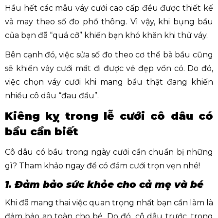
Hầu hết các mẫu váy cưới cao cấp đều được thiết kế
và may theo số đo phổ thông. Vì vậy, khi bụng bầu
của bạn đã “quá cỡ” khiến bạn khó khăn khi thử váy.
Bên cạnh đó, việc sửa số đo theo cơ thể bà bầu cũng
sẽ khiến váy cưới mất đi được vẻ đẹp vốn có. Do đó,
việc chọn váy cưới khi mang bầu thật đang khiến
nhiều cô dâu “đau đầu”.
Kiêng kỵ trong lễ cưới cô dâu có
bầu cần biết
Cô dâu có bầu trong ngày cưới cần chuẩn bị những
gì? Tham khảo ngay để có đám cưới trọn vẹn nhé!
1. Đảm bảo sức khỏe cho cả mẹ và bé
Khi đã mang thai việc quan trọng nhất bạn cần làm là
đảm bảo an toàn cho bé. Do đó, cô dâu trước, trong