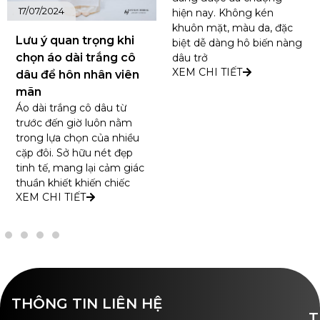
17/07/2024
hiện nay. Không kén
khuôn mặt, màu da, đặc
Lưu ý quan trọng khi
biệt dễ dàng hô biến nàng
chọn áo dài trắng cô
dâu trở
XEM CHI TIẾT
dâu để hôn nhân viên
mãn
Áo dài trắng cô dâu từ
trước đến giờ luôn nằm
trong lựa chọn của nhiều
cặp đôi. Sở hữu nét đẹp
tinh tế, mang lại cảm giác
thuần khiết khiến chiếc
XEM CHI TIẾT
THÔNG TIN LIÊN HỆ
T