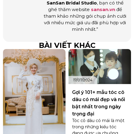
SanSan Bridal Studio
, bạn có thể
ghé thăm website
sansan.vn
để
tham khảo những gói chụp ảnh cưới
với nhiều mức giá ưu đãi phù hợp với
mình nhất.”
BÀI VIẾT KHÁC
17/07/2024
Gợi ý 101+ mẫu tóc cô
dâu có mái đẹp và nổi
bật nhất trong ngày
trọng đại
Tóc cô dâu có mái là một
trong những kiểu tóc
đang được ưa chuộng