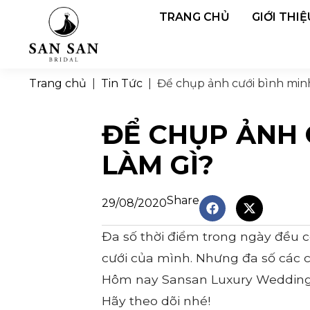
TRANG CHỦ
GIỚI THIỆ
Trang chủ
|
Tin Tức
|
Để chụp ảnh cưới bình min
ĐỂ CHỤP ẢNH 
LÀM GÌ?
Share
29/08/2020
Đa số thời điểm trong ngày đều 
cưới của mình. Nhưng đa số các 
Hôm nay Sansan Luxury Wedding s
Hãy theo dõi nhé!