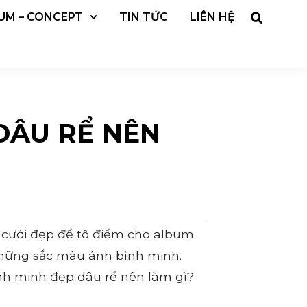
UM – CONCEPT
TIN TỨC
LIÊN HỆ
DÂU RỂ NÊN
 cưới đẹp để tô điểm cho album
những sắc màu ánh bình minh.
nh minh đẹp dâu rể nên làm gì?