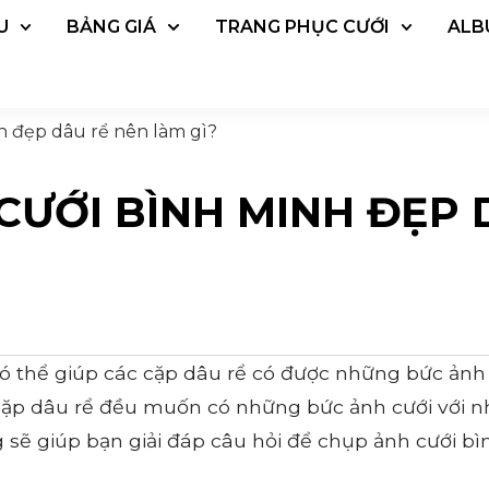
U
BẢNG GIÁ
TRANG PHỤC CƯỚI
ALB
h đẹp dâu rể nên làm gì?
CƯỚI BÌNH MINH ĐẸP 
có thể giúp các cặp dâu rể có được những bức ảnh
cặp dâu rể đều muốn có những bức ảnh cưới với 
ẽ giúp bạn giải đáp câu hỏi để chụp ảnh cưới bì