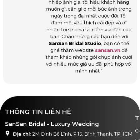
nhiếp ảnh gia, tôi hiểu khách hàng
muốn gì, cần gì ở mỗi bức ảnh trong
ngày trọng đại nhất cuộc đời. Tôi
đam mê, yêu thích cái đẹp và dĩ
nhiên tôi sẽ chia sẻ niềm vui đến các
bạn. Chào mừng các bạn đến với
SanSan Bridal Studio
, bạn có thể
ghé thăm website
sansan.vn
để
tham khảo những gói chụp ảnh cưới
với nhiều mức giá ưu đãi phù hợp với
mình nhất.”
THÔNG TIN LIÊN HỆ
T
SanSan Bridal - Luxury Wedding
Gi
Địa chỉ
: 2M Đinh Bộ Lĩnh, P.15, Bình Thạnh, TPHCM