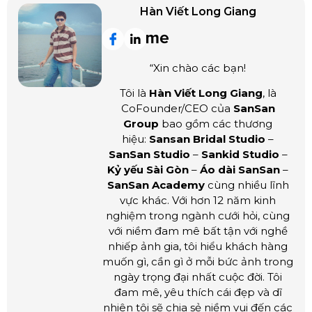
Hàn Viết Long Giang
“Xin chào các bạn!
Tôi là
Hàn Viết Long Giang
, là
CoFounder/CEO của
SanSan
Group
bao gồm các thương
hiệu:
Sansan Bridal Studio
–
SanSan Studio
–
Sankid Studio
–
Kỷ yếu Sài Gòn
–
Áo dài SanSan
–
SanSan Academy
cùng nhiều lĩnh
vực khác. Với hơn 12 năm kinh
nghiệm trong ngành cưới hỏi, cùng
với niềm đam mê bất tận với nghề
nhiếp ảnh gia, tôi hiểu khách hàng
muốn gì, cần gì ở mỗi bức ảnh trong
ngày trọng đại nhất cuộc đời. Tôi
đam mê, yêu thích cái đẹp và dĩ
nhiên tôi sẽ chia sẻ niềm vui đến các