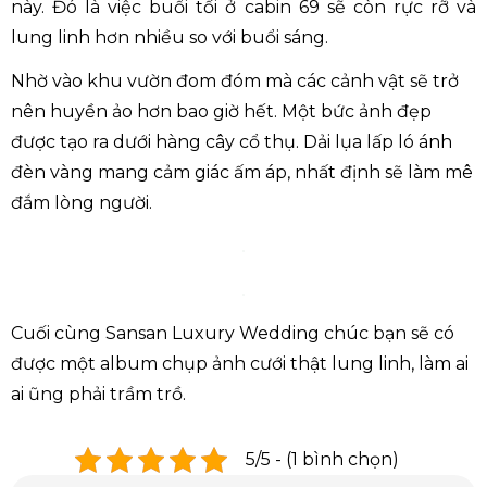
này. Đó là việc buổi tối ở cabin 69 sẽ còn rực rỡ và
lung linh hơn nhiều so với buổi sáng.
Nhờ vào khu vườn đom đóm mà các cảnh vật sẽ trở
nên huyền ảo hơn bao giờ hết. Một bức ảnh đẹp
được tạo ra dưới hàng cây cổ thụ. Dải lụa lấp ló ánh
đèn vàng mang cảm giác ấm áp, nhất định sẽ làm mê
đắm lòng người.
Cuối cùng Sansan Luxury Wedding chúc bạn sẽ có
được một album chụp ảnh cưới thật lung linh, làm ai
ai ũng phải trầm trồ.
5/5 - (1 bình chọn)