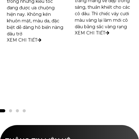
trắng mang vẻ đẹp trong
trong những kiểu tóc
sáng, thuần khiết cho các
đang được ưa chuộng
cô dâu. Thì chiếc váy cưới
hiện nay. Không kén
màu vàng lại làm mới cô
khuôn mặt, màu da, đặc
dâu bằng sắc vàng rạng
biệt dễ dàng hô biến nàng
XEM CHI TIẾT
dâu trở
XEM CHI TIẾT