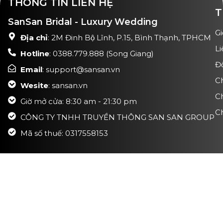
THÔNG TIN LIÊN HỆ
T
SanSan Bridal - Luxury Wedding
Gi
Địa chỉ
: 2M Đinh Bộ Lĩnh, P.15, Bình Thạnh, TPHCM
Li
Hotline
: 0388.779.888 (Song Giang)
Đ
Email
: support@sansan.vn
C
Wesite
: sansan.vn
C
Giờ mở cửa: 8:30 am - 21:30 pm
Ch
CÔNG TY TNHH TRUYỀN THÔNG SAN SAN GROUP
Mã số thuế: 0317558153