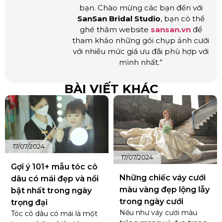
bạn. Chào mừng các bạn đến với
SanSan Bridal Studio
, bạn có thể
ghé thăm website
sansan.vn
để
tham khảo những gói chụp ảnh cưới
với nhiều mức giá ưu đãi phù hợp với
mình nhất.”
BÀI VIẾT KHÁC
17/07/2024
17/07/2024
Gợi ý 101+ mẫu tóc cô
Những chiếc váy cưới
dâu có mái đẹp và nổi
màu vàng đẹp lộng lẫy
bật nhất trong ngày
trong ngày cưới
trọng đại
Nếu như váy cưới màu
Tóc cô dâu có mái là một