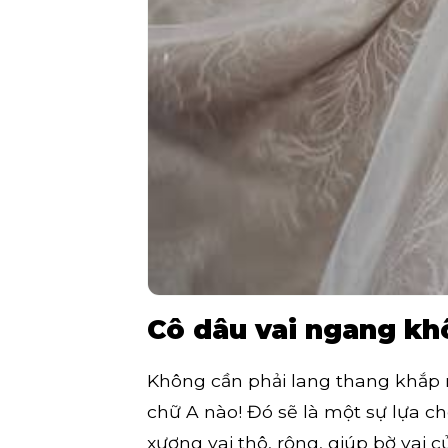
Cô dâu vai ngang kh
Không cần phải lang thang khắp n
chữ A nào! Đó sẽ là một sự lựa ch
xương vai thô, rộng, giúp bờ vai