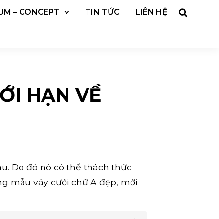
UM – CONCEPT
TIN TỨC
LIÊN HỆ
ỚI HẠN VỀ
u. Do đó nó có thể thách thức
ng mẫu váy cưới chữ A đẹp, mới