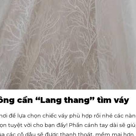
ông cần “Lang thang” tìm váy
ơi để lựa chọn chiếc váy phù hợp rồi nhé các nàn
ọn tuyệt vời cho bạn đấy!
Phần cánh tay dài sẽ gi
 của các cô dâu sẽ được thanh thoát, mềm mại hơn.