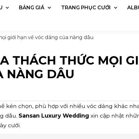
U
BẢNG GIÁ
TRANG PHỤC CƯỚI
ALB
mọi giới hạn về vóc dáng của nàng dâu
 A THÁCH THỨC MỌI GI
A NÀNG DÂU
hề kén chọn, phù hợp với nhiều vóc dáng khác nha
ng dâu.
Sansan Luxury Wedding
xin cập nhật nhữ
ày cưới.