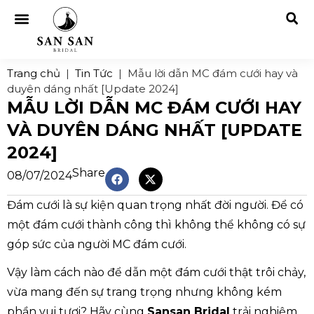
Trang chủ
|
Tin Tức
|
Mẫu lời dẫn MC đám cưới hay và
duyên dáng nhất [Update 2024]
MẪU LỜI DẪN MC ĐÁM CƯỚI HAY
VÀ DUYÊN DÁNG NHẤT [UPDATE
2024]
Share
08/07/2024
Đám cưới là sự kiện quan trọng nhất đời người. Để có
một đám cưới thành công thì không thể không có sự
góp sức của người MC đám cưới.
Vậy làm cách nào để dẫn một đám cưới thật trôi chảy,
vừa mang đến sự trang trọng nhưng không kém
phần vui tươi? Hãy cùng
Sansan Bridal
trải nghiệm