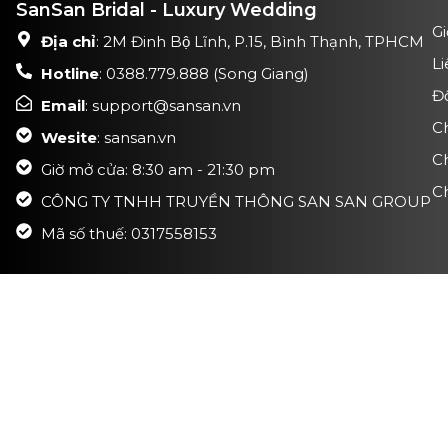
SanSan Bridal - Luxury Wedding
Gi
Địa chỉ
: 2M Đinh Bộ Lĩnh, P.15, Bình Thạnh, TPHCM
Li
Hotline
: 0388.779.888 (Song Giang)
Đ
Email
: support@sansan.vn
C
Wesite
: sansan.vn
C
Giờ mở cửa: 8:30 am - 21:30 pm
Ch
CÔNG TY TNHH TRUYỀN THÔNG SAN SAN GROUP
Mã số thuế: 0317558153