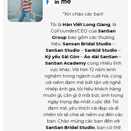
“Xin chào các bạn!
Tôi là
Hàn Viết Long Giang
, là
CoFounder/CEO của
SanSan
Group
bao gồm các thương
hiệu:
Sansan Bridal Studio
–
SanSan Studio
–
Sankid Studio
–
Kỷ yếu Sài Gòn
–
Áo dài SanSan
–
SanSan Academy
cùng nhiều lĩnh
vực khác. Với hơn 12 năm kinh
nghiệm trong ngành cưới hỏi, cùng
với niềm đam mê bất tận với nghề
nhiếp ảnh gia, tôi hiểu khách hàng
muốn gì, cần gì ở mỗi bức ảnh trong
ngày trọng đại nhất cuộc đời. Tôi
đam mê, yêu thích cái đẹp và dĩ
nhiên tôi sẽ chia sẻ niềm vui đến các
bạn. Chào mừng các bạn đến với
SanSan Bridal Studio
, bạn có thể