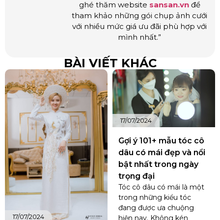
ghé thăm website
sansan.vn
để
tham khảo những gói chụp ảnh cưới
với nhiều mức giá ưu đãi phù hợp với
mình nhất.”
BÀI VIẾT KHÁC
17/07/2024
Gợi ý 101+ mẫu tóc cô
dâu có mái đẹp và nổi
bật nhất trong ngày
trọng đại
Tóc cô dâu có mái là một
trong những kiểu tóc
đang được ưa chuộng
17/07/2024
hiện nay. Không kén